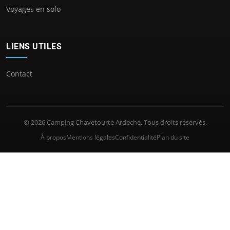
Voyages en solo
LIENS UTILES
Contact
© 2026 Camping Chavetourte Ardeche. Tous droits réservés.
À propos
Mentions légales
Confidentialité
Plan du site